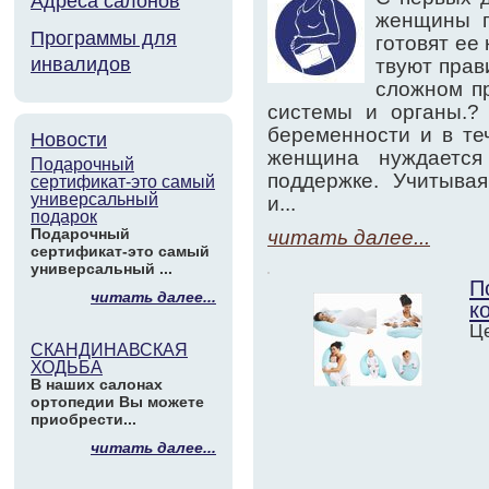
Адреса салонов
женщины п
Программы для
готовят ее
инвалидов
твуют прав
сложном п
системы и органы.?
беременности и в те
Новости
женщина нуждается
Подарочный
поддержке. Учитывая
сертификат-это самый
универсальный
и...
подарок
Подарочный
читать далее...
сертификат-это самый
универсальный ...
П
читать далее...
к
Це
СКАНДИНАВСКАЯ
ХОДЬБА
В наших салонах
ортопедии Вы можете
приобрести...
читать далее...