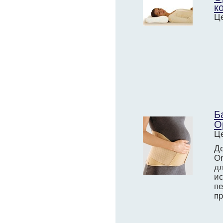
к
Це
Б
О
Це
Д
Or
д
и
п
пр