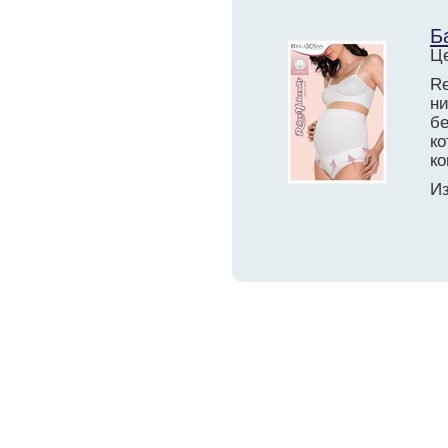
Б
Це
Re
ни
б
к
ко
Из