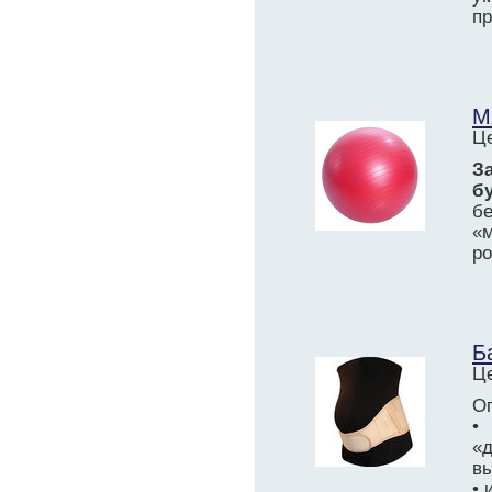
пр
М
Це
З
б
б
«
ро
Б
Це
О
•
«д
в
• 