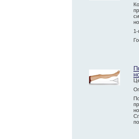
К
п
с
н
1-
Го
П
н
Це
О
П
пр
но
С
по