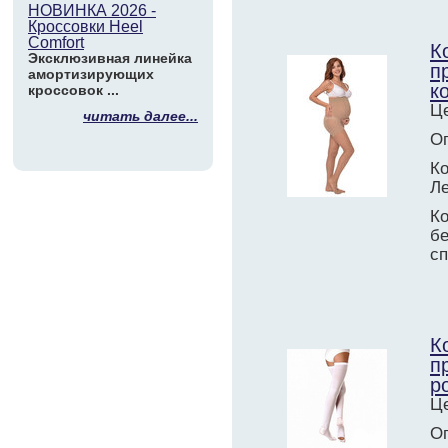
НОВИНКА 2026 -
Кроссовки Heel
Comfort
К
Эксклюзивная линейка
п
амортизирующих
к
кроссовок ...
Це
читать далее...
О
Ко
Л
К
б
сп
К
п
р
Це
О