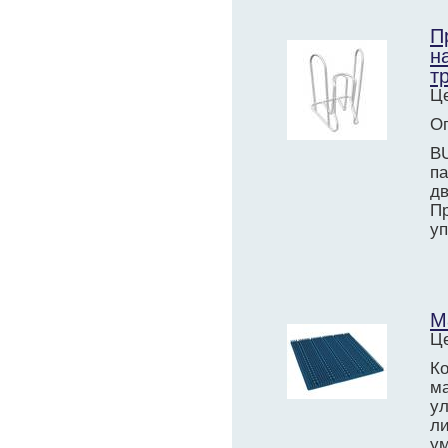
П
н
т
Це
О
B
п
д
П
уп
М
Це
К
м
у
л
у