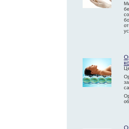
М
б
со
б
о
ус
О
к
Це
О
з
са
О
об
О