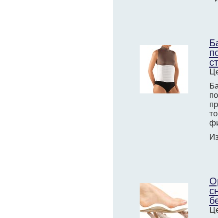
Б
п
с
Це
Б
п
п
т
фи
Из
О
с
б
Це