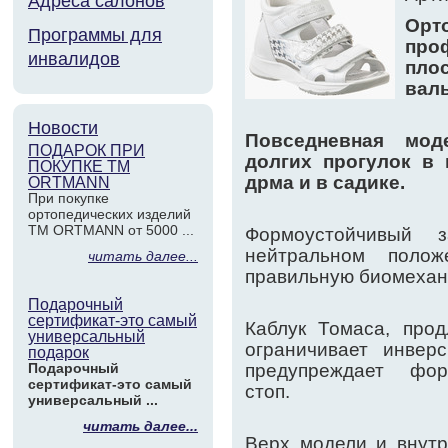
Адреса салонов
Орт
Программы для
про
инвалидов
пл
валь
Новости
Повседневная мод
ПОДАРОК ПРИ
долгих прогулок в 
ПОКУПКЕ ТМ
дрма и в садике.
ORTMANN
При покупке
ортопедических изделий
ТМ ORTMANN от 5000 ...
Формоустойчивый з
нейтральном полож
читать далее...
правильную биомехани
Подарочный
сертификат-это самый
Каблук Томаса, про
универсальный
ограничивает инверс
подарок
Подарочный
предупреждает фор
сертификат-это самый
стоп.
универсальный ...
читать далее...
Верх модели и внутр