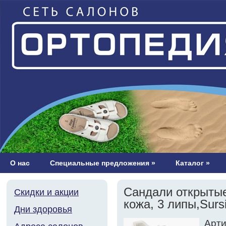
О нас
Специальные предложения
»
Каталог
»
Сандали открытые
Скидки и акции
кожа, 3 липы,Sursi
Дни здоровья
Арти