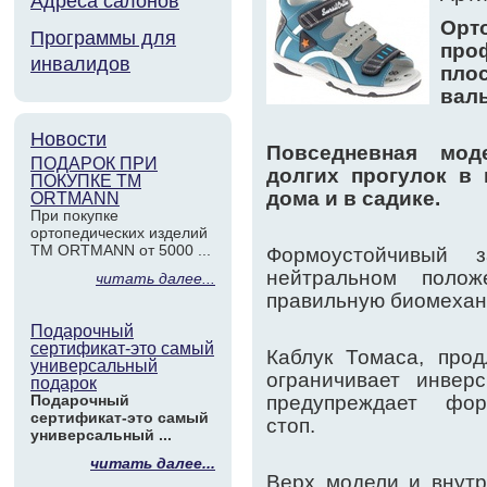
Адреса салонов
Орт
Программы для
про
инвалидов
пл
валь
Новости
Повседневная мод
ПОДАРОК ПРИ
долгих прогулок в 
ПОКУПКЕ ТМ
дома и в садике.
ORTMANN
При покупке
ортопедических изделий
ТМ ORTMANN от 5000 ...
Формоустойчивый з
нейтральном полож
читать далее...
правильную биомехани
Подарочный
сертификат-это самый
Каблук Томаса, про
универсальный
ограничивает инверс
подарок
Подарочный
предупреждает фор
сертификат-это самый
стоп.
универсальный ...
читать далее...
Верх модели и внутр