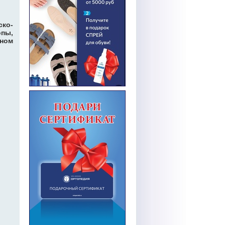
ко-
пы,
ном