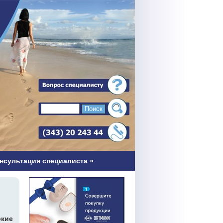
нсультация специалиста
»
кие