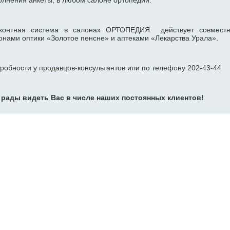
олнения анкеты, в любом салоне ортопедии.
контная система в салонах ОРТОПЕДИЯ действует совмест
онами оптики «Золотое пенсне» и аптеками «Лекарства Урала».
робности у продавцов-консультантов или по телефону 202-43-44
рады видеть Вас в числе наших постоянных клиентов!