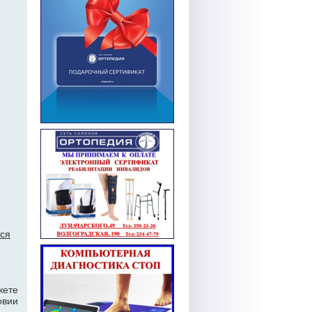
тся
жете
овии